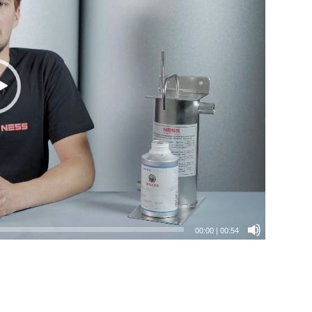
00:00
|
00:54