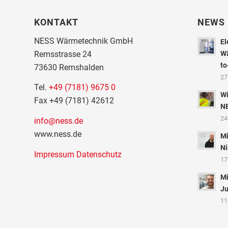
KONTAKT
NEWS
NESS Wärmetechnik GmbH
El
Remsstrasse 24
Wä
to
73630 Remshalden
27
Tel.
+49 (7181) 9675 0
Wi
Fax +49 (7181) 42612
NE
24
info@ness.de
www.ness.de
Mi
Ni
Impressum
Datenschutz
17
Mi
Ju
11