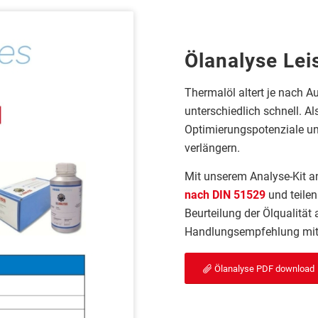
Ölanalyse Le
Thermalöl altert je nach A
unterschiedlich schnell. A
Optimierungspotenziale un
verlängern.
Mit unserem Analyse-Kit a
nach DIN 51529
und teile
Beurteilung der Ölqualität
a
Handlungsempfehlung
mit
Ölanalyse PDF download