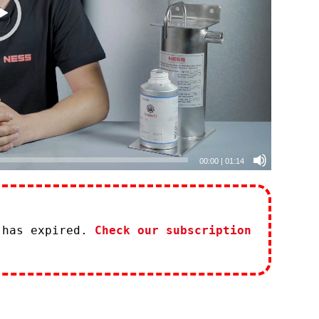
00:00
|
01:14
 has expired.
Check our subscription