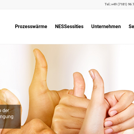
Tel.:
+49 (7181) 96 7
Prozesswärme
NESSessities
Unternehmen
Se
b der
bingung