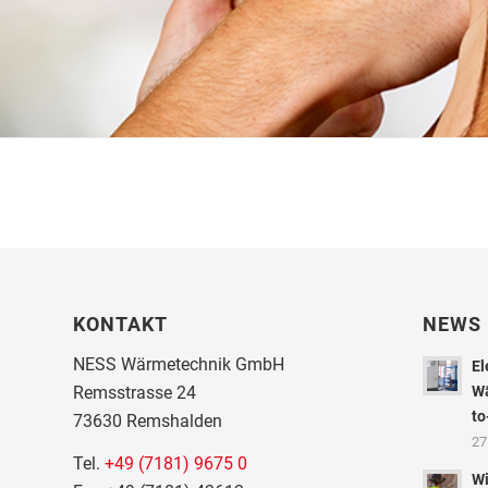
KONTAKT
NEWS
NESS Wärmetechnik GmbH
El
Remsstrasse 24
Wä
to
73630 Remshalden
27
Tel.
+49 (7181) 9675 0
Wi